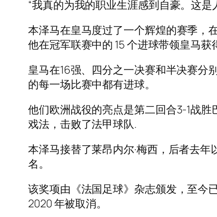
“我真的为我的职业生涯感到自豪。这是
本泽马在皇马度过了一个辉煌的赛季，在所
他在冠军联赛中的 15 个进球带领皇马获
皇马在16强、四分之一决赛和半决赛分
的每一场比赛中都有进球。
他们欧洲战役的亮点是第二回合3-1战胜
戏法，击败了法甲球队.
本泽马接替了莱昂内尔·梅西，后者去年
名。
该奖项由《法国足球》杂志颁发，至今已颁发给
2020 年被取消。