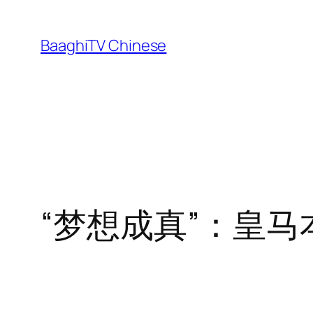
Skip
to
BaaghiTV Chinese
content
“梦想成真”：皇