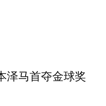
马本泽马首夺金球奖