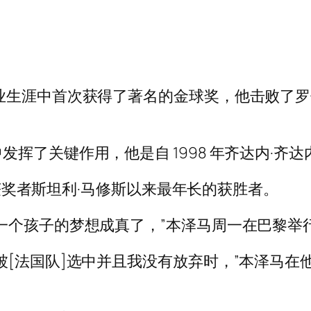
业生涯中首次获得了著名的金球奖，他击败了罗伯
挥了关键作用，他是自 1998 年齐达内·齐
一位获奖者斯坦利·马修斯以来最年长的获胜者。
一个孩子的梦想成真了，”本泽马周一在巴黎举
被[法国队]选中并且我没有放弃时，”本泽马