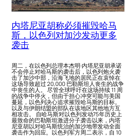
内塔尼亚胡称必须摧毁哈马
斯，以色列对加沙发动更多
袭击
周二，在以色列总理本杰明·内塔尼亚胡承诺
不会停止对哈马斯的袭击后，以色列炮火袭
击了加沙中部，沿海飞地的居民正在哀悼在
这场导致超过 20,000 巴勒斯坦人丧生的战争
中丧生的人。 尽管全球呼吁在这场持续 11 周
的战争中停火，但由于担心冲突可能与美国
蔓延，以色列决心追求摧毁哈马斯的目标。
以及与伊朗结盟的部队在该地区其他地方互
相攻击。 自哈马斯对以色列发动75年历史上
最致命的巴勒斯坦激进分子袭击以来，内塔
尼亚胡以对哈马斯统治的加沙地带发动全面
袭击作为回应。以色列军方周二表示，自 10