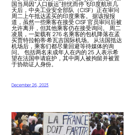
国当局因“人口贩运”担忧而停飞印度航班几
天后，中央工业安全部队（CISF）正在审问
周二上午抵达孟买的印度乘客。 据该报报
道，虽然一些乘客在接受 CISF 官员审问后被
允许离开，但其他乘客仍在接受询问。 周二
凌晨，一架载有 276 名乘客的包机降落在孟
买贾特拉帕蒂·希瓦吉国际机场。 从法国抵达
机场后，乘客们都尽量回避等待媒体的询
问。 包括两名未成年人在内的 25 人表示希
望在法国申请庇护，其中两人被拘留并被置
于协助证人身份。
December 26, 2023