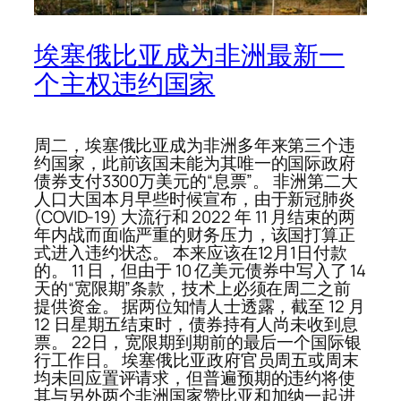
埃塞俄比亚成为非洲最新一
个主权违约国家
周二，埃塞俄比亚成为非洲多年来第三个违
约国家，此前该国未能为其唯一的国际政府
债券支付3300万美元的“息票”。 非洲第二大
人口大国本月早些时候宣布，由于新冠肺炎
(COVID-19) 大流行和 2022 年 11 月结束的两
年内战而面临严重的财务压力，该国打算正
式进入违约状态。 本来应该在12月1日付款
的。 11 日，但由于 10 亿美元债券中写入了 14
天的“宽限期”条款，技术上必须在周二之前
提供资金。 据两位知情人士透露，截至 12 月
12 日星期五结束时，债券持有人尚未收到息
票。 22日，宽限期到期前的最后一个国际银
行工作日。 埃塞俄比亚政府官员周五或周末
均未回应置评请求，但普遍预期的违约将使
其与另外两个非洲国家赞比亚和加纳一起进