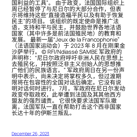
国利益的工具”。 由于政变，法国国际组织上
周已经暂停了与尼日尔的大部分合作，但表
示将维持这些“直接造福平民以及有助于恢复
民主”的项目。 该组织的既定使命是推广法
语，支持和平与民主，并鼓励世界各地法语
国家（其中许多是前法国殖民地）的教育和
发展。 最新一届“Jeux de la Francophonie”
（法语国家运动会）于 2023 年 8 月在刚果金
沙萨举行。 © RFI/Ndiassé SAMBE 军政府的
声明称：“尼日尔政府呼吁非洲人民在思想上
去殖民化，并按照泛非主义创始人的思想推
广他们的民族语言。” 军政府周日在另一份声
明中表示，尚未决定将掌权多久，但过渡期
限将在包容性的全国对话后确定。它没有说
明对话何时进行。 7月，军政府在尼日尔发动
政变夺取政权，此举遭到法国及其其他西方
盟友的强烈谴责。 它很快要求法国军队撤
离，法国军队一直在帮助打击这个西非国家
长达十年的伊斯兰叛乱。
December 26, 2023