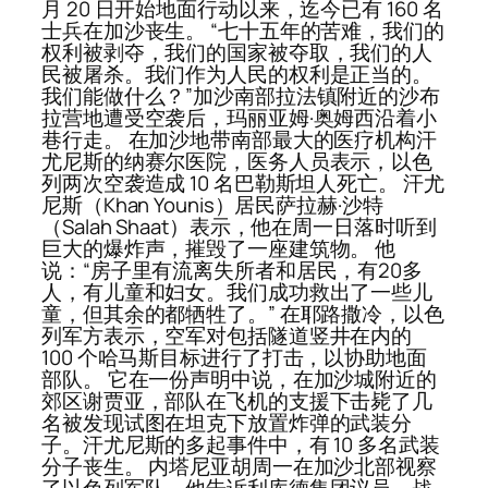
月 20 日开始地面行动以来，迄今已有 160 名
士兵在加沙丧生。 “七十五年的苦难，我们的
权利被剥夺，我们的国家被夺取，我们的人
民被屠杀。我们作为人民的权利是正当的。
我们能做什么？”加沙南部拉法镇附近的沙布
拉营地遭受空袭后，玛丽亚姆·奥姆西沿着小
巷行走。 在加沙地带南部最大的医疗机构汗
尤尼斯的纳赛尔医院，医务人员表示，以色
列两次空袭造成 10 名巴勒斯坦人死亡。 汗尤
尼斯（Khan Younis）居民萨拉赫·沙特
（Salah Shaat）表示，他在周一日落时听到
巨大的爆炸声，摧毁了一座建筑物。 他
说：“房子里有流离失所者和居民，有20多
人，有儿童和妇女。我们成功救出了一些儿
童，但其余的都牺牲了。” 在耶路撒冷，以色
列军方表示，空军对包括隧道竖井在内的
100 个哈马斯目标进行了打击，以协助地面
部队。 它在一份声明中说，在加沙城附近的
郊区谢贾亚，部队在飞机的支援下击毙了几
名被发现试图在坦克下放置炸弹的武装分
子。汗尤尼斯的多起事件中，有 10 多名武装
分子丧生。 内塔尼亚胡周一在加沙北部视察
了以色列军队，他告诉利库德集团议员，战