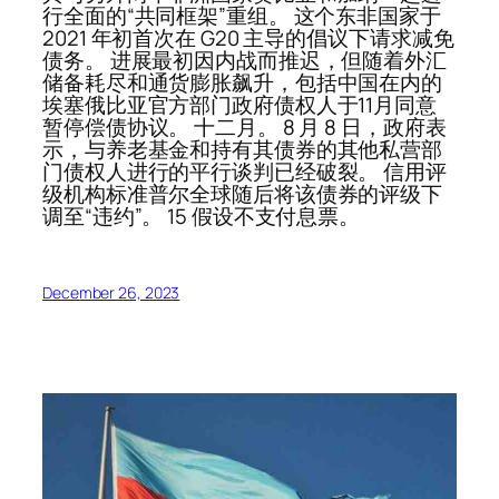
行全面的“共同框架”重组。 这个东非国家于
2021 年初首次在 G20 主导的倡议下请求减免
债务。 进展最初因内战而推迟，但随着外汇
储备耗尽和通货膨胀飙升，包括中国在内的
埃塞俄比亚官方部门政府债权人于11月同意
暂停偿债协议。 十二月。 8 月 8 日，政府表
示，与养老基金和持有其债券的其他私营部
门债权人进行的平行谈判已经破裂。 信用评
级机构标准普尔全球随后将该债券的评级下
调至“违约”。 15 假设不支付息票。
December 26, 2023