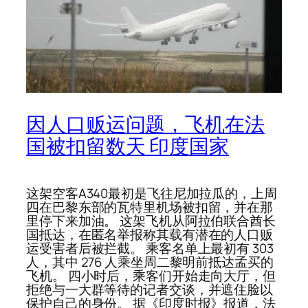
因人口贩运问题，飞机在法
国被扣留数天 印度国家
这架空客A340最初是飞往尼加拉瓜的，上周
四在巴黎东部的瓦特里机场被扣留，并在那
里停下来加油。 这架飞机从阿拉伯联合酋长
国抵达，在匿名举报称其载有潜在的人口贩
运受害者后被拦截。 乘客名单上最初有 303
人，其中 276 人乘坐周二黎明前抵达孟买的
飞机。 四小时后，乘客们开始走向大厅，但
拒绝与一大群等待的记者交谈，并遮住脸以
保护自己的身份。 据《印度时报》报道，法