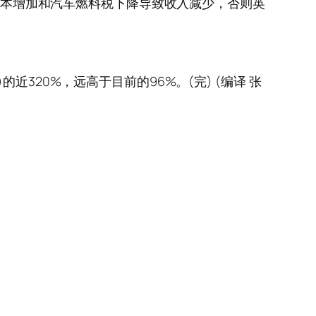
的成本增加和汽车燃料税下降导致收入减少，否则英
320%，远高于目前的96%。(完) (编译 张