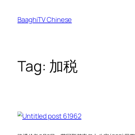
Skip
to
BaaghiTV Chinese
content
Tag:
加税