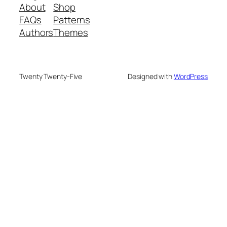
About
Shop
FAQs
Patterns
Authors
Themes
Twenty Twenty-Five
Designed with
WordPress