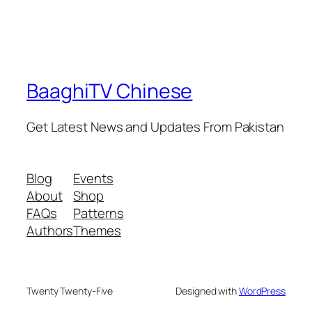
BaaghiTV Chinese
Get Latest News and Updates From Pakistan
Blog
Events
About
Shop
FAQs
Patterns
Authors
Themes
Twenty Twenty-Five
Designed with
WordPress