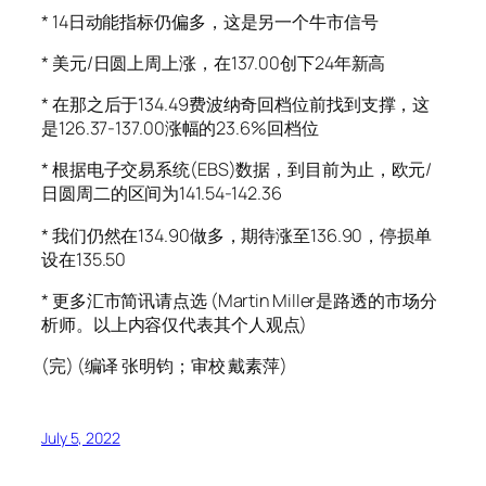
* 14日动能指标仍偏多，这是另一个牛市信号
* 美元/日圆上周上涨，在137.00创下24年新高
* 在那之后于134.49费波纳奇回档位前找到支撑，这
是126.37-137.00涨幅的23.6%回档位
* 根据电子交易系统(EBS)数据，到目前为止，欧元/
日圆周二的区间为141.54-142.36
* 我们仍然在134.90做多，期待涨至136.90，停损单
设在135.50
* 更多汇市简讯请点选 (Martin Miller是路透的市场分
析师。以上内容仅代表其个人观点)
(完) (编译 张明钧；审校 戴素萍)
July 5, 2022