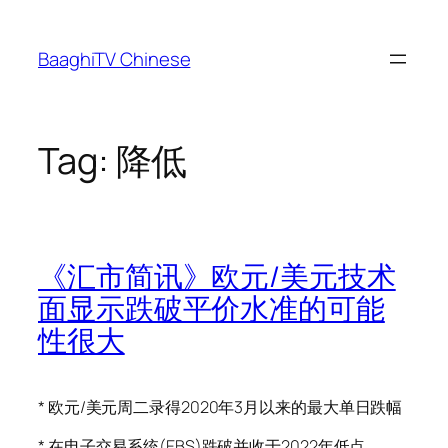
Skip
to
BaaghiTV Chinese
content
Tag:
降低
《汇市简讯》欧元/美元技术
面显示跌破平价水准的可能
性很大
* 欧元/美元周二录得2020年3月以来的最大单日跌幅
* 在电子交易系统(EBS)跌破并收于2022年低点