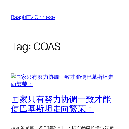
Skip
to
BaaghiTV Chinese
content
Tag:
COAS
国家只有努力协调一致才能
使巴基斯坦走向繁荣：
拉瓦尔品第，2020年6月1日：陆军参谋长卡马尔·贾