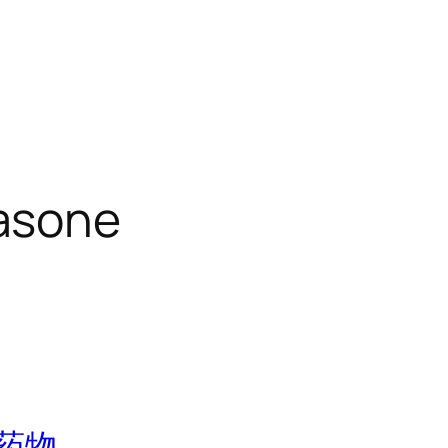
asone
药物