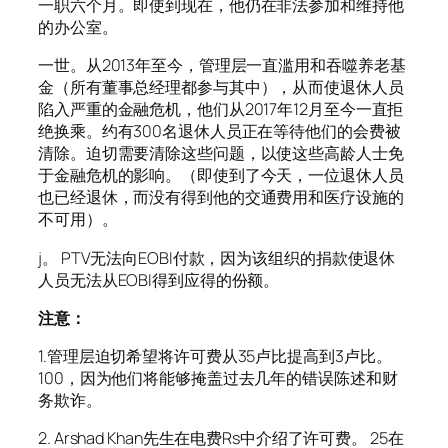
一职六个月。即使到现在，他仍在非法参加和维持他
的办公室。
一世。从2013年至今，管理层一直滥用和吞噬养老基
金（所有董事总经理都参与其中），从而使退休人员
陷入严重的金融危机，他们从2017年12月至今一直拒
绝换乘。约有300名退休人员正在等待他们的会费被
清除。迫切需要清除这些问题，以使这些高龄人士免
于金融危机的影响。（即使到了今天，一位退休人员
也已经退休，而没有得到他的交通费用和医疗设施的
不可用）。
j。 PTV无法向EOBI付款，因为该组织的捐款使退休
人员无法从EOBI得到应得的份额。
注意：
1.管理层迫切希望将许可费从35卢比提高到3卢比。
100，因为他们将能够掩盖过去几年的错误陈述和财
务欺诈。
2. Arshad Khan先生在电费Rs中介绍了许可费。 25在