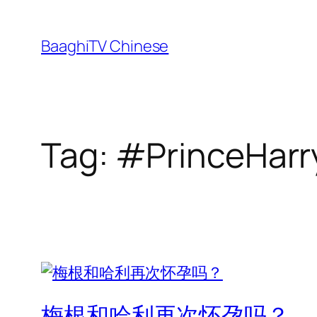
Skip
to
BaaghiTV Chinese
content
Tag:
#PrinceHarr
梅根和哈利再次怀孕吗？