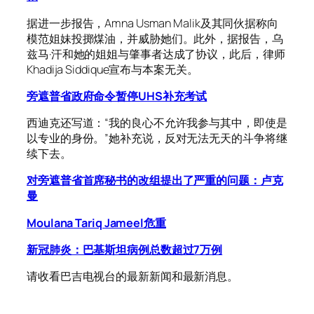
据进一步报告，Amna Usman Malik及其同伙据称向
模范姐妹投掷煤油，并威胁她们。此外，据报告，乌
兹马·汗和她的姐姐与肇事者达成了协议，此后，律师
Khadija Siddique宣布与本案无关。
旁遮普省政府命令暂停UHS补充考试
西迪克还写道：“我的良心不允许我参与其中，即使是
以专业的身份。”她补充说，反对无法无天的斗争将继
续下去。
对旁遮普省首席秘书的改组提出了严重的问题：卢克
曼
Moulana Tariq Jameel危重
新冠肺炎：巴基斯坦病例总数超过7万例
请收看巴吉电视台的最新新闻和最新消息。