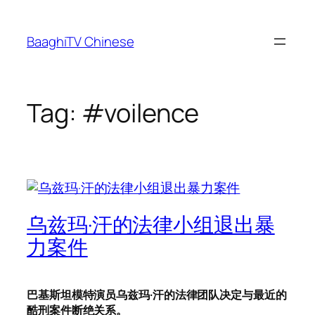
Skip
to
BaaghiTV Chinese
content
Tag:
#voilence
乌兹玛·汗的法律小组退出暴
力案件
巴基斯坦模特演员
乌
兹玛·汗的法律团队决定与最近的
酷刑案件断绝关系。