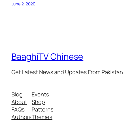
June 2, 2020
BaaghiTV Chinese
Get Latest News and Updates From Pakistan
Blog
Events
About
Shop
FAQs
Patterns
Authors
Themes