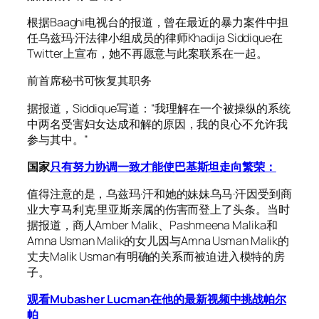
根据Baaghi电视台的报道，曾在最近的暴力案件中担
任乌兹
玛
·汗法律小组成员的律师Khadija Siddique在
Twitter上宣布，她不再愿意与此案联系在一起。
前首席秘书可恢复其职务
据报道，Siddique写道：“我理解在一个被操纵的系统
中两名受害妇女达成和解的原因，我的良心不允许我
参与其中。”
国家
只有
努力
协调一致才能使巴基斯坦走向繁荣：
值得注意的是，乌兹玛·汗和她的妹妹乌马·汗因受到商
业大亨马利克·里亚斯亲属的伤害而登上了头条。当时
据报道，商人Amber Malik、Pashmeena Malika和
Amna Usman Malik的女儿因与Amna Usman Malik的
丈夫Malik Usman有明确的关系而被迫进入模特的房
子。
观看Mubasher Lucman在他的最新视频中挑战帕尔
帕