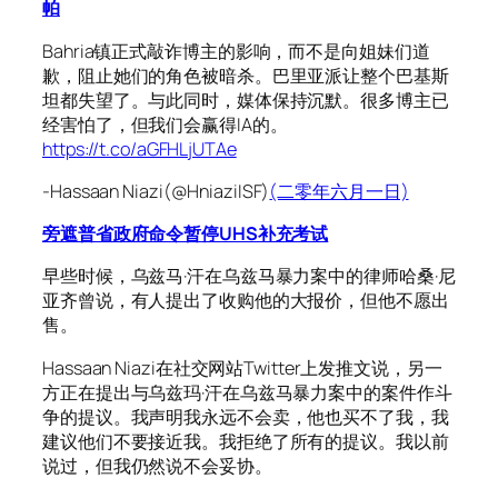
帕
Bahria
镇正式敲诈博主的影响，而不是向姐妹们道
歉，阻止她们的角色被暗杀。巴里亚派让整个巴基斯
坦都失望了。与此同时，媒体保持沉默。很多博主已
经害怕了，但我们会赢得IA的。
https://t.co/aGFHLjUTAe
-Hassaan Niazi(@HniaziISF)
(二零年六月一日)
旁遮普省政府命令暂停UHS补充考试
早些时候，乌兹马·汗在乌兹马暴力案中的律师哈桑·尼
亚齐曾说，有人提出了收购他的大报价，但他不愿出
售。
Hassaan Niazi在社交网站Twitter上发推文说，另一
方正在提出与乌兹玛·汗在乌兹马暴力案中的案件作斗
争的提议。我声明我永远不会卖，他也买不了我，我
建议他们不要接近我。我拒绝了所有的提议。我以前
说过，但我仍然说不会妥协。