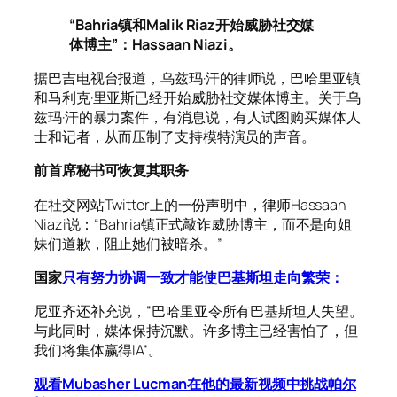
“Bahria镇和Malik Riaz开始威胁社交媒
体博主”：Hassaan Niazi。
据巴吉电视台报道，乌兹玛·汗的律师说，巴哈里亚镇
和马利克·里亚斯已经开始威胁社交媒体博主。关于乌
兹玛·汗的暴力案件，有消息说，有人试图购买媒体人
士和记者，从而压制了支持模特演员的声音。
前首席秘书可恢复其职务
在社交网站Twitter上的一份声明中，律师Hassaan
Niazi说：“Bahria镇正式敲诈
威胁
博主，而不是向姐
妹们道歉，阻止她们被暗杀。”
国家
只有
努力
协调一致才能使巴基斯坦走向繁荣：
尼亚齐还补充说，“巴哈里亚令所有巴基斯坦人失望。
与此同时，媒体保持沉默。许多博主已经害怕了，但
我们将集体赢得IA“。
观看Mubasher Lucman在他的最新视频中挑战帕尔