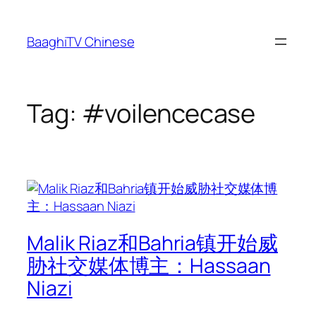
Skip
to
BaaghiTV Chinese
content
Tag:
#voilencecase
Malik Riaz和Bahria镇开始威
胁社交媒体博主：Hassaan
Niazi