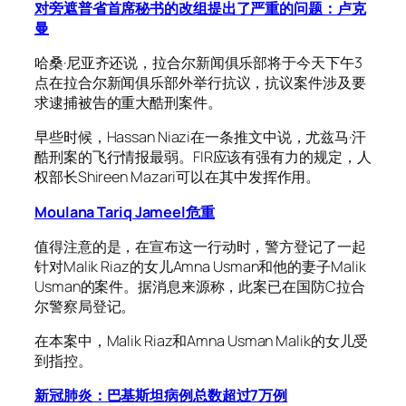
对旁遮普省首席秘书的改组提出了严重的问题：卢克
曼
哈桑·尼亚齐还说，拉合尔新闻俱乐部将于今天下午3
点在拉合尔新闻俱乐部外举行抗议，抗议案件涉及要
求逮捕被告的重大酷刑案件。
早些时候，Hassan Niazi在一条推文中说，尤兹马·汗
酷刑案的飞行情报最弱。FIR应该有强有力的规定，人
权部长Shireen Mazari可以在其中发挥作用。
Moulana Tariq Jameel危重
值得注意的是，在宣布这一行动时，警方登记了一起
针对Malik Riaz的女儿Amna Usman和他的妻子Malik
Usman的案件。据消息来源称，此案已在国防C拉合
尔警察局登记。
在本案中，Malik Riaz和Amna Usman Malik的女儿受
到指控。
新冠肺炎：巴基斯坦病例总数超过7万例