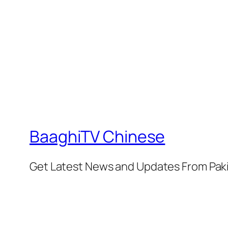
BaaghiTV Chinese
Get Latest News and Updates From Pak