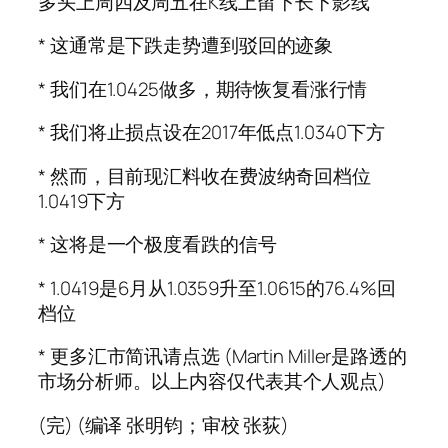
多头上周四及周五在K线上留下长下影线
* 这通常是下跌走势遭到驳回的迹象
* 我们在1.0425做多，期待恢复看涨行情
* 我们将止损点设在2017年低点1.0340下方
* 然而，目前现汇料收在费波纳奇回档位
1.0419下方
* 这将是一个极度看跌的信号
* 1.0419是6月从1.0359升至1.0615的76.4%回
档位
* 更多汇市简讯请点选 (Martin Miller是路透的
市场分析师。以上内容仅代表其个人观点)
(完) (编译 张明钧；审校 张荻)