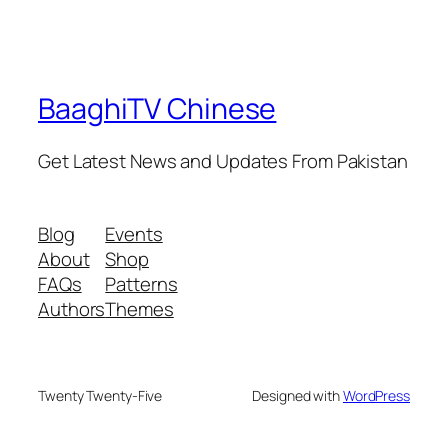
BaaghiTV Chinese
Get Latest News and Updates From Pakistan
Blog
Events
About
Shop
FAQs
Patterns
Authors
Themes
Twenty Twenty-Five
Designed with
WordPress