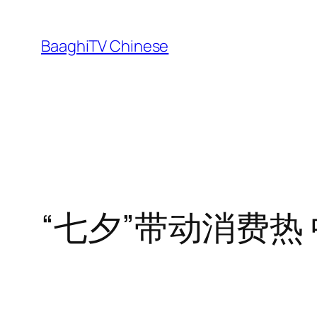
Skip
to
BaaghiTV Chinese
content
“七夕”带动消费