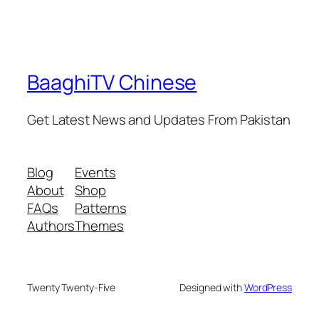
BaaghiTV Chinese
Get Latest News and Updates From Pakistan
Blog
Events
About
Shop
FAQs
Patterns
Authors
Themes
Twenty Twenty-Five
Designed with
WordPress