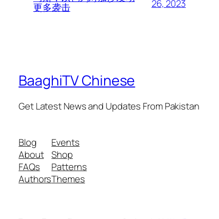
26, 2023
更多袭击
BaaghiTV Chinese
Get Latest News and Updates From Pakistan
Blog
Events
About
Shop
FAQs
Patterns
Authors
Themes