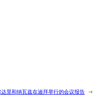
扎尔达里和纳瓦兹在迪拜举行的会议报告
→