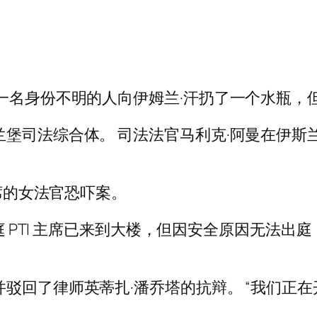
，一名身份不明的人向伊姆兰·汗扔了一个水瓶，
兰堡司法综合体。 司法法官马利克·阿曼在伊
主席的女法官恐吓案。
tha 出庭 PTI 主席已来到大楼，但因安全原因无法出庭，
驳回了律师英蒂扎·潘乔塔的抗辩。 “我们正在