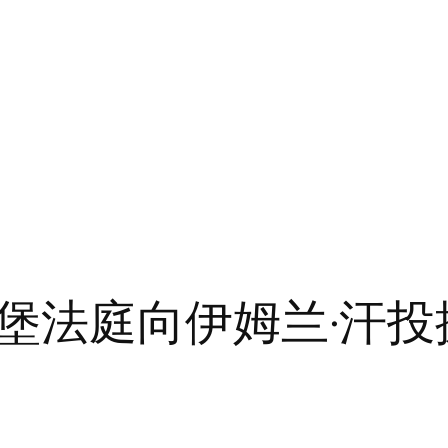
堡法庭向伊姆兰·汗投