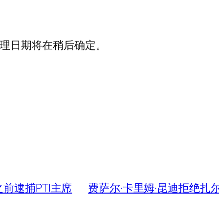
的审理日期将在稍后确定。
前逮捕PTI主席
费萨尔·卡里姆·昆迪拒绝