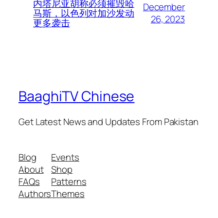
内塔尼亚胡称必须摧毁哈
December
马斯，以色列对加沙发动
26, 2023
更多袭击
BaaghiTV Chinese
Get Latest News and Updates From Pakistan
Blog
Events
About
Shop
FAQs
Patterns
Authors
Themes