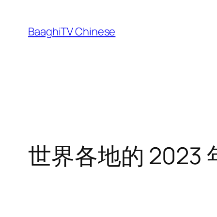
Skip
to
BaaghiTV Chinese
content
世界各地的 202