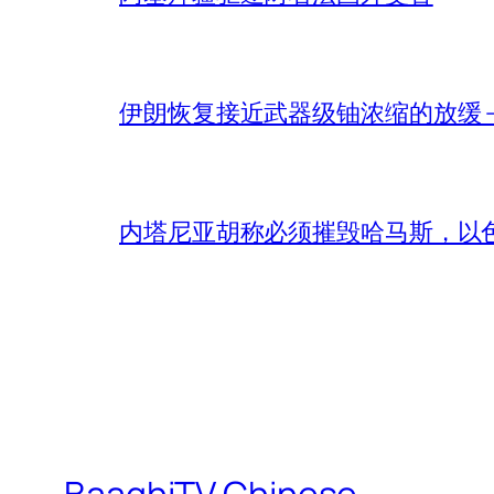
伊朗恢复接近武器级铀浓缩的放缓 – 
内塔尼亚胡称必须摧毁哈马斯，以