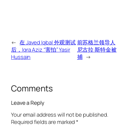
←
在 Javed Iqbal 外观测试
前苏格兰领导人
后，Iqra Aziz “害怕” Yasir
尼古拉·斯特金被
Hussain
捕
→
Comments
Leave a Reply
Your email address will not be published.
Required fields are marked
*