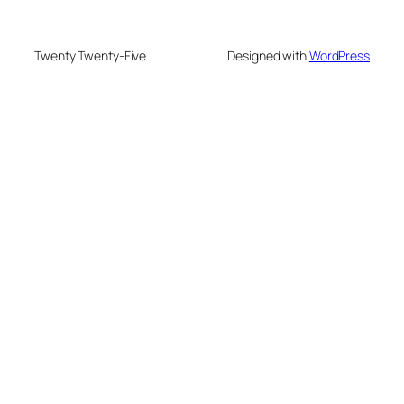
Twenty Twenty-Five
Designed with
WordPress