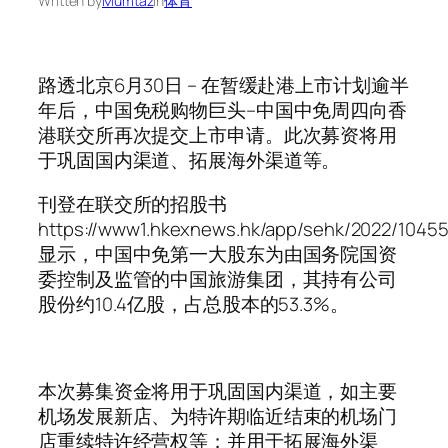
Written by
Mumtaz
in
体育
路透北京6月30日 – 在暂缓赴港上市计划逾半
年后，中国免税购物巨头–中国中免周四向香
港联交所再次提交上市申请。此次募资将用
于巩固国内渠道、拓展海外渠道等。
刊登在联交所的招股书
https://www1.hkexnews.hk/app/sehk/2022/104
显示，中国中免第一大股东为由国务院国资
委控制及监管的中国旅游集团，其持有公司
股份约10.4亿股，占总股本的53.3%。
本次募集资金将用于巩固国内渠道，如主要
机场发展新店、为特许期临近结束的机场门
店重续特许经营权等；并用于拓展海外渠