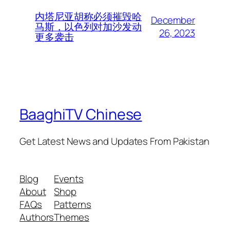
内塔尼亚胡称必须摧毁哈
December
马斯，以色列对加沙发动
26, 2023
更多袭击
BaaghiTV Chinese
Get Latest News and Updates From Pakistan
Blog
Events
About
Shop
FAQs
Patterns
Authors
Themes