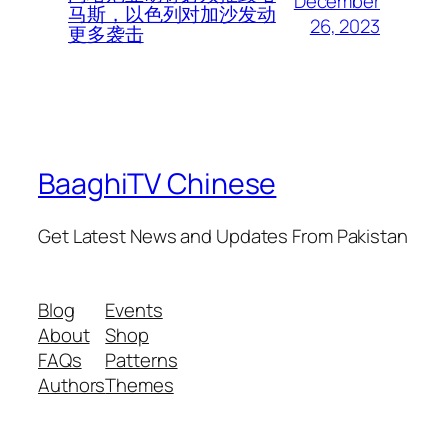
December
马斯，以色列对加沙发动
26, 2023
更多袭击
BaaghiTV Chinese
Get Latest News and Updates From Pakistan
Blog
Events
About
Shop
FAQs
Patterns
Authors
Themes