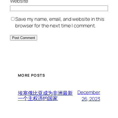
Website
Save my name, email, and website in this
browser for the next time I comment.
MORE POSTS
December
埃塞俄比亚成为非洲最新
一个主权违约国家
26, 2023