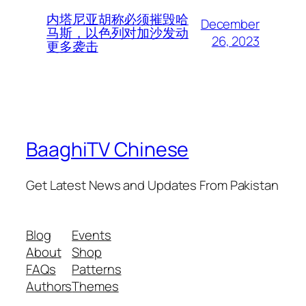
内塔尼亚胡称必须摧毁哈
December
马斯，以色列对加沙发动
26, 2023
更多袭击
BaaghiTV Chinese
Get Latest News and Updates From Pakistan
Blog
Events
About
Shop
FAQs
Patterns
Authors
Themes