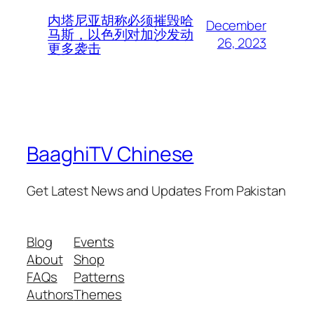
内塔尼亚胡称必须摧毁哈
December
马斯，以色列对加沙发动
26, 2023
更多袭击
BaaghiTV Chinese
Get Latest News and Updates From Pakistan
Blog
Events
About
Shop
FAQs
Patterns
Authors
Themes