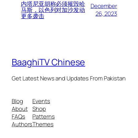
内塔尼亚胡称必须摧毁哈
December
马斯，以色列对加沙发动
26, 2023
更多袭击
BaaghiTV Chinese
Get Latest News and Updates From Pakistan
Blog
Events
About
Shop
FAQs
Patterns
Authors
Themes