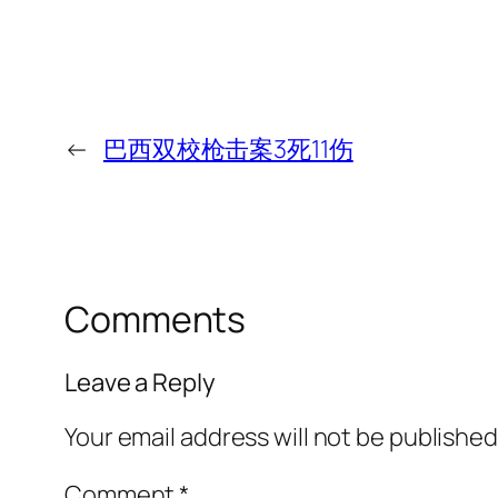
←
巴西双校枪击案3死11伤
Comments
Leave a Reply
Your email address will not be published
Comment
*