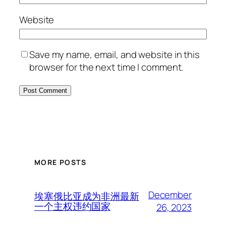
Website
Save my name, email, and website in this
browser for the next time I comment.
MORE POSTS
December
埃塞俄比亚成为非洲最新
一个主权违约国家
26, 2023