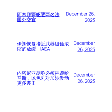
December 26,
阿塞拜疆驱逐两名法
国外交官
2023
December
伊朗恢复接近武器级铀浓
缩的放缓 – IAEA
26, 2023
内塔尼亚胡称必须摧毁哈
December
马斯，以色列对加沙发动
26, 2023
更多袭击