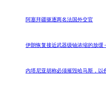
阿塞拜疆驱逐两名法国外交官
伊朗恢复接近武器级铀浓缩的放缓 – 
内塔尼亚胡称必须摧毁哈马斯，以