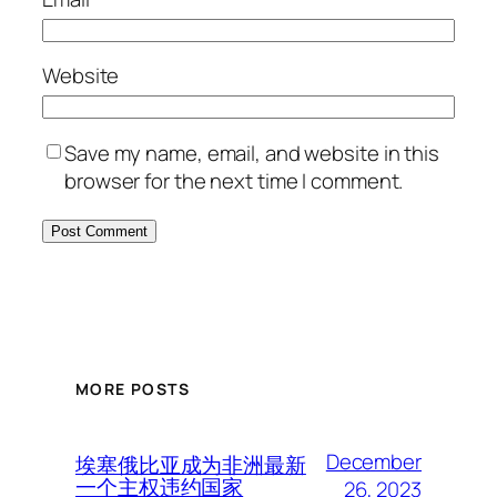
Website
Save my name, email, and website in this
browser for the next time I comment.
MORE POSTS
December
埃塞俄比亚成为非洲最新
一个主权违约国家
26, 2023