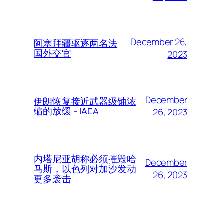
December 26,
阿塞拜疆驱逐两名法
国外交官
2023
December
伊朗恢复接近武器级铀浓
缩的放缓 – IAEA
26, 2023
内塔尼亚胡称必须摧毁哈
December
马斯，以色列对加沙发动
26, 2023
更多袭击