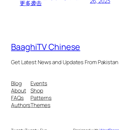
26, 2023
更多袭击
BaaghiTV Chinese
Get Latest News and Updates From Pakistan
Blog
Events
About
Shop
FAQs
Patterns
Authors
Themes