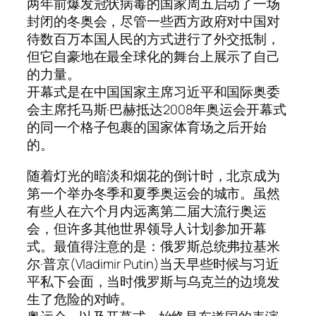
两年前爆发冠状病毒的国家周五启动了一场
封闭的冬奥会，尽管一些西方政府对中国对
待数百万本国人民的方式进行了外交抵制，
但它自豪地在最全球化的舞台上展示了​​自己
的力量。
开幕式是在中国国家主席习近平和国际奥委
会主席托马斯·巴赫抵达2008年奥运会开幕式
的同一个格子包裹的国家体育场之后开始
的。
随着灯光的暗淡和烟花的倒计时，北京成为
第一个举办冬季和夏季奥运会的城市。虽然
有些人在六个月内远离第二届大流行奥运
会，但许多其他世界领导人计划参加开幕
式。最值得注意的是：俄罗斯总统弗拉基米
尔·普京(Vladimir Putin)当天早些时候与习近
平私下会面，当时俄罗斯与乌克兰的边境发
生了危险的对峙。