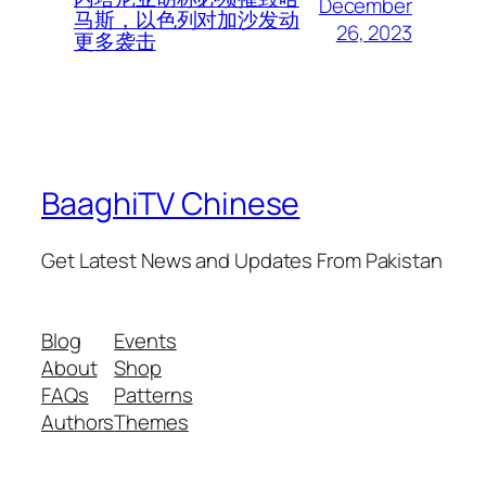
December
马斯，以色列对加沙发动
26, 2023
更多袭击
BaaghiTV Chinese
Get Latest News and Updates From Pakistan
Blog
Events
About
Shop
FAQs
Patterns
Authors
Themes