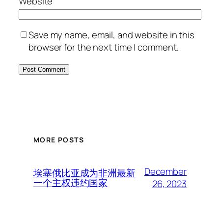
Website
Save my name, email, and website in this
browser for the next time I comment.
MORE POSTS
December
埃塞俄比亚成为非洲最新
一个主权违约国家
26, 2023