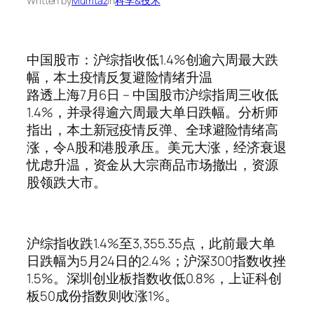
Written by
Mumtaz
in
科学&技术
中国股市：沪综指收低1.4%创逾六周最大跌
幅，本土疫情反复避险情绪升温
路透上海7月6日 – 中国股市沪综指周三收低
1.4%，并录得逾六周最大单日跌幅。分析师
指出，本土新冠疫情反弹、全球避险情绪高
涨，令A股和港股承压。美元大涨，经济衰退
忧虑升温，资金从大宗商品市场撤出，资源
股领跌大市。
沪综指收跌1.4%至3,355.35点，此前最大单
日跌幅为5月24日的2.4%；沪深300指数收挫
1.5%。深圳创业板指数收低0.8%，上证科创
板50成份指数则收涨1%。