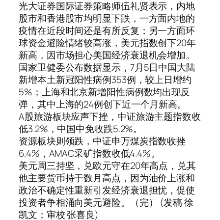
光大证券国际证券策略师伍礼贤表示，内地
股市和香港股市均明显下跌，一方面内地的
疫情在近段时间还是有所反复；另一方面环
球资金避险情绪较高涨，美元指数创下20年
新高，因市场担心美国经济衰退机会增加。
国家卫健委公布数据显示，7月5日中国大陆
新增本土新冠阳性病例353例，较上日增约
5%；上海和北京新增阳性病例数均出现反
弹，其中上海的24例创下近一个月新高。
A股旅游板块应声下挫，中证旅游主题指数收
低3.2%，中国中免收跌5.2%。
资源板块则领跌，中证申万煤炭指数收挫
6.4%，AMAC采矿指数收低4.4%。
美元周三持坚，兑欧元守在20年高点，兑其
他主要货币持于数月高点，因为油价上涨和
政治不确定性重新引发经济衰退担忧，促使
投资者争相涌向美元避险。（完） (发稿 徐
凯文；审校 张喜良)