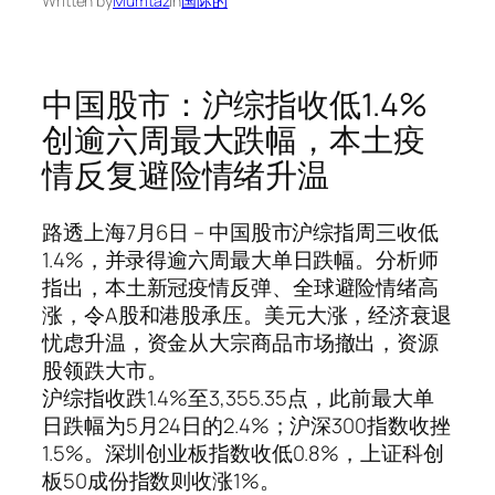
Written by
Mumtaz
in
国际的
中国股市：沪综指收低1.4%
创逾六周最大跌幅，本土疫
情反复避险情绪升温
路透上海7月6日 – 中国股市沪综指周三收低
1.4%，并录得逾六周最大单日跌幅。分析师
指出，本土新冠疫情反弹、全球避险情绪高
涨，令A股和港股承压。美元大涨，经济衰退
忧虑升温，资金从大宗商品市场撤出，资源
股领跌大市。
沪综指收跌1.4%至3,355.35点，此前最大单
日跌幅为5月24日的2.4%；沪深300指数收挫
1.5%。深圳创业板指数收低0.8%，上证科创
板50成份指数则收涨1%。