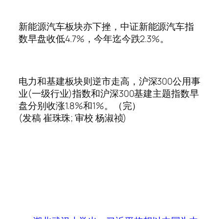
新能源汽车板块亦下挫，中证新能源汽车指
数早盘收低4.7%，今年迄今跌2.3%。
电力和基建板块则逆市走高，沪深300公用事
业(一级行业)指数和沪深300基建主题指数早
盘分别收涨1.8%和1%。（完）
(发稿 崔珠珠; 审校 杨淑祯)