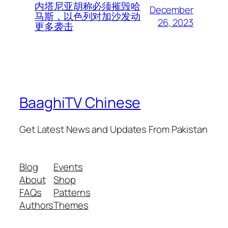
内塔尼亚胡称必须摧毁哈
December
马斯，以色列对加沙发动
26, 2023
更多袭击
BaaghiTV Chinese
Get Latest News and Updates From Pakistan
Blog
Events
About
Shop
FAQs
Patterns
Authors
Themes