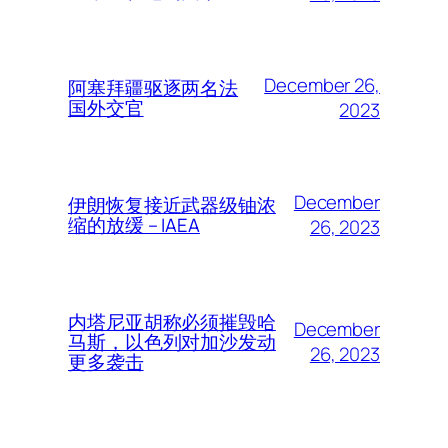
December 26,
阿塞拜疆驱逐两名法
国外交官
2023
December
伊朗恢复接近武器级铀浓
缩的放缓 – IAEA
26, 2023
内塔尼亚胡称必须摧毁哈
December
马斯，以色列对加沙发动
26, 2023
更多袭击