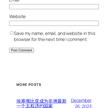
Website
Save my name, email, and website in this
browser for the next time I comment.
MORE POSTS
December
埃塞俄比亚成为非洲最新
一个主权违约国家
26, 2023