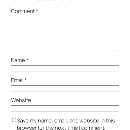
Comment
*
Name
*
Email
*
Website
Save my name, email, and website in this
browser for the next time I comment.