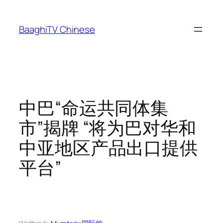
Skip
to
BaaghiTV Chinese
content
中巴“命运共同体集
市”揭牌 “将为巴对华和
中亚地区产品出口提供
平台”