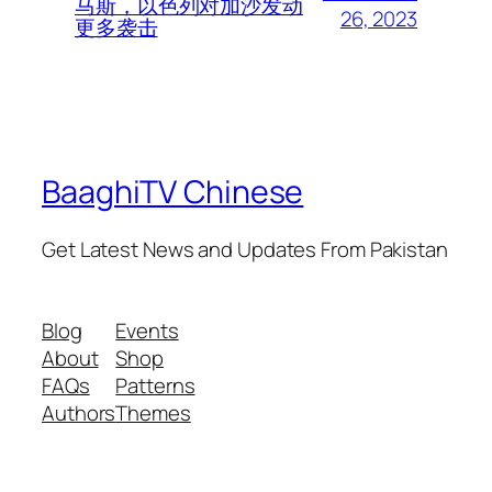
马斯，以色列对加沙发动
26, 2023
更多袭击
BaaghiTV Chinese
Get Latest News and Updates From Pakistan
Blog
Events
About
Shop
FAQs
Patterns
Authors
Themes