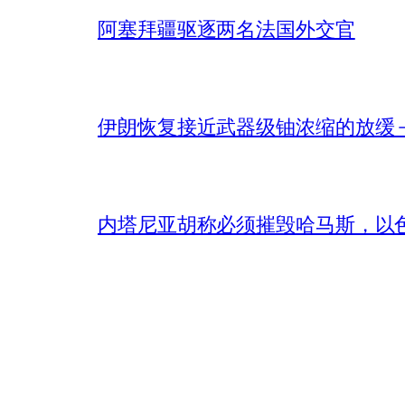
阿塞拜疆驱逐两名法国外交官
伊朗恢复接近武器级铀浓缩的放缓 – 
内塔尼亚胡称必须摧毁哈马斯，以