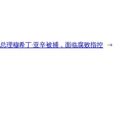
总理穆希丁·亚辛被捕，面临腐败指控
→