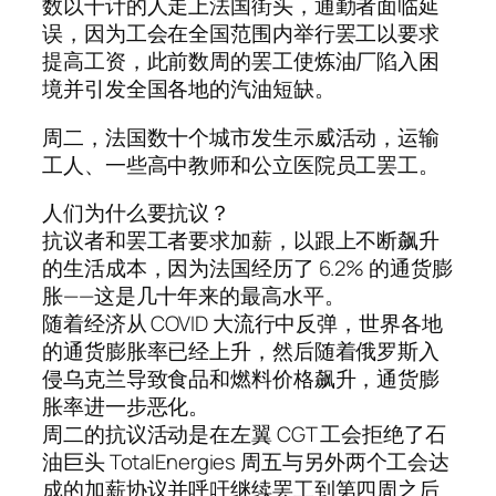
数以千计的人走上法国街头，通勤者面临延
误，因为工会在全国范围内举行罢工以要求
提高工资，此前数周的罢工使炼油厂陷入困
境并引发全国各地的汽油短缺。
周二，法国数十个城市发生示威活动，运输
工人、一些高中教师和公立医院员工罢工。
人们为什么要抗议？
抗议者和罢工者要求加薪，以跟上不断飙升
的生活成本，因为法国经历了 6.2% 的通货膨
胀——这是几十年来的最高水平。
随着经济从 COVID 大流行中反弹，世界各地
的通货膨胀率已经上升，然后随着俄罗斯入
侵乌克兰导致食品和燃料价格飙升，通货膨
胀率进一步恶化。
周二的抗议活动是在左翼 CGT 工会拒绝了石
油巨头 TotalEnergies 周五与另外两个工会达
成的加薪协议并呼吁继续罢工到第四周之后