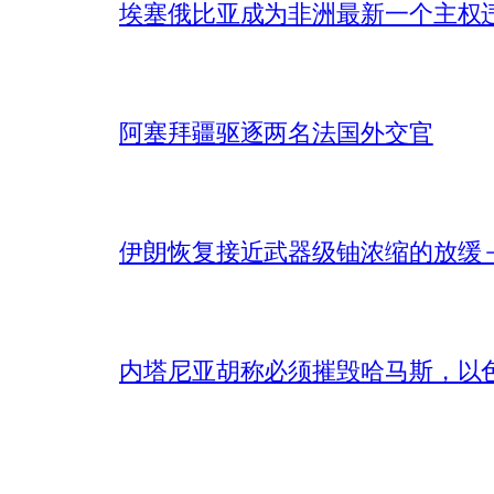
埃塞俄比亚成为非洲最新一个主权
阿塞拜疆驱逐两名法国外交官
伊朗恢复接近武器级铀浓缩的放缓 – 
内塔尼亚胡称必须摧毁哈马斯，以