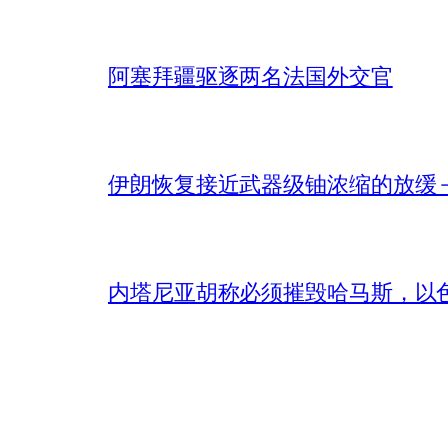
阿塞拜疆驱逐两名法国外交官
伊朗恢复接近武器级铀浓缩的放缓 – 
内塔尼亚胡称必须摧毁哈马斯，以