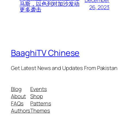
December
马斯，以色列对加沙发动
26, 2023
更多袭击
BaaghiTV Chinese
Get Latest News and Updates From Pakistan
Blog
Events
About
Shop
FAQs
Patterns
Authors
Themes