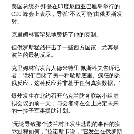
美国总统乔·拜登在印度尼西亚巴厘岛举行的
G20 峰会上表示，导弹“不太可能”由俄罗斯发
射。
克里姆林宫罕见地赞扬了他的克制。
但俄罗斯猛烈抨击了一些西方国家，尤其是
波兰的最初反应。
克里姆林宫发言人德米特里·佩斯科夫告诉记
者：“我们目睹了另一种歇斯底里、疯狂的恐
俄反应，这种反应并非基于任何真实数据。”
爆炸发生在北约召开乌克兰防务联络小组虚
拟会议的前一天，与会者将在会上决定未来
的一揽子军事援助计划。
“无论导致那个波兰村庄发生悲剧的事件的实
际过程如何，”拉诺斯卡说，“它发生在俄罗斯