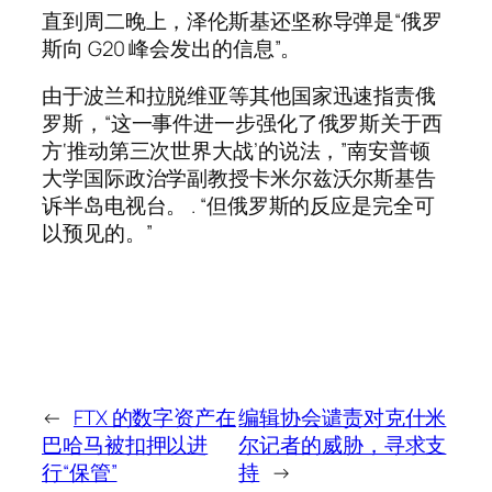
直到周二晚上，泽伦斯基还坚称导弹是“俄罗
斯向 G20 峰会发出的信息”。
由于波兰和拉脱维亚等其他国家迅速指责俄
罗斯，“这一事件进一步强化了俄罗斯关于西
方‘推动第三次世界大战’的说法，”南安普顿
大学国际政治学副教授卡米尔兹沃尔斯基告
诉半岛电视台。 . “但俄罗斯的反应是完全可
以预见的。”
←
FTX 的数字资产在
编辑协会谴责对克什米
巴哈马被扣押以进
尔记者的威胁，寻求支
行“保管”
持
→