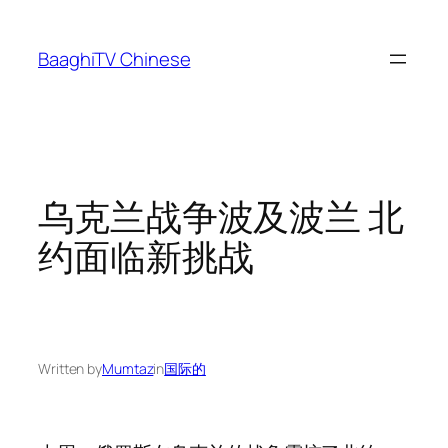
Skip
to
BaaghiTV Chinese
content
乌克兰战争波及波兰 北
约面临新挑战
Written by
Mumtaz
in
国际的