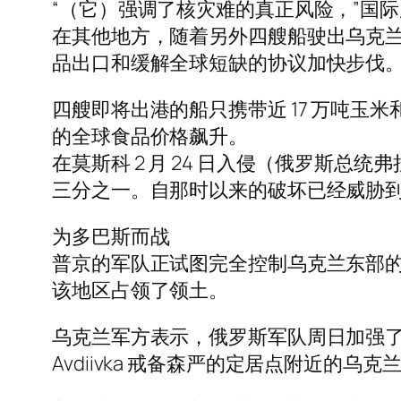
“（它）强调了核灾难的真正风险，”国际
在其他地方，随着另外四艘船驶出乌克兰黑
品出口和缓解全球短缺的协议加快步伐
四艘即将出港的船只携带近 17 万吨
的全球食品价格飙升。
在莫斯科 2 月 24 日入侵（俄罗斯
三分之一。自那时以来的破坏已经威胁
为多巴斯而战
普京的军队正试图完全控制乌克兰东部的
该地区占领了领土。
乌克兰军方表示，俄罗斯军队周日加强了对
Avdiivka 戒备森严的定居点附近的