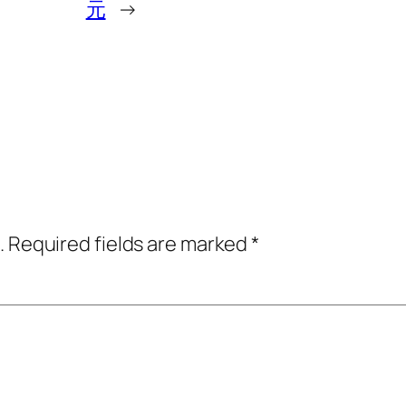
元
→
.
Required fields are marked
*