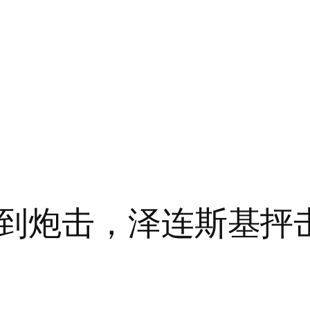
到炮击，泽连斯基抨击