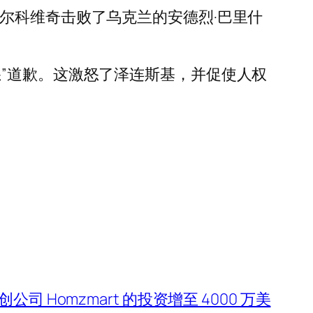
尔科维奇击败了乌克兰的安德烈·巴里什
”道歉。这激怒了泽连斯基，并促使人权
Homzmart 的投资增至 4000 万美