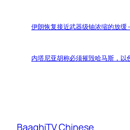
伊朗恢复接近武器级铀浓缩的放缓 – 
内塔尼亚胡称必须摧毁哈马斯，以
BaaghiTV Chinese