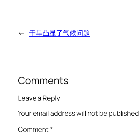
←
干旱凸显了气候问题
Comments
Leave a Reply
Your email address will not be published
Comment
*