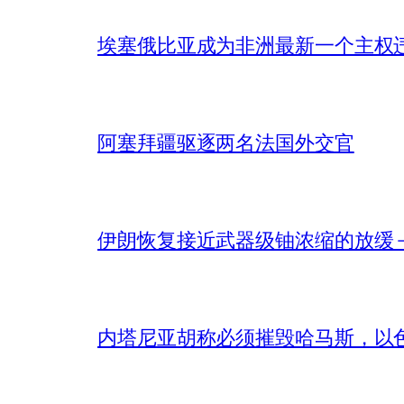
埃塞俄比亚成为非洲最新一个主权
阿塞拜疆驱逐两名法国外交官
伊朗恢复接近武器级铀浓缩的放缓 – 
内塔尼亚胡称必须摧毁哈马斯，以