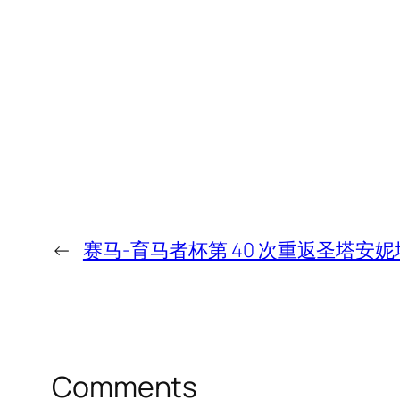
←
赛马-育马者杯第 40 次重返圣塔安妮
Comments