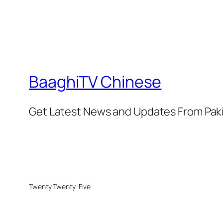
BaaghiTV Chinese
Get Latest News and Updates From Pak
Twenty Twenty-Five